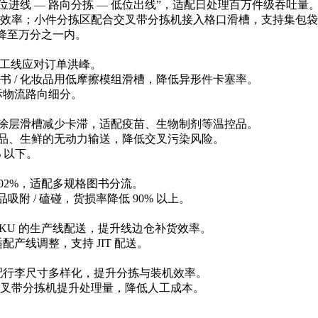
进线 — 路向分拣 — 低位出线”，适配日处理百万件级吞吐量
效率；小件分拣区配合交叉带分拣机接入格口滑槽，支持集包袋
率降至万分之一内。
代人工线应对订单洪峰。
 / 化妆品用低摩擦模组滑槽，降低异形件卡塞率。
物流路向细分。
防结霜涂层滑槽减少卡滞，适配疫苗、生物制剂等温控品。
药品、生鲜的无动力输送，降低交叉污染风险。
 以下。
.02%，适配多规格图书分流。
 / 磕碰，货损率降低 90% 以上。
SKU 的生产线配送，提升线边仓补货效率。
线调整，支持 JIT 配送。
行李尺寸多样化，提升分拣与装机效率。
交叉带分拣机提升处理量，降低人工成本。