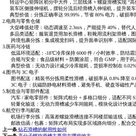
转运中心矩阵区初分中大件，三层线体 + 螺旋滑槽实现 “高位
装车区侧接伸缩机，摆轮分流后经滑槽入伸缩机，提升装车
典型价值：分拣正确率达 99.99%，节省 80% 电力，破损
2.电商与零售仓储
大促峰值处理：动态调速至 2.3m/s，产能提升 40%，替
多品类适配：服装退货用加长滑槽，鞋靴用流利架滑槽，图书
跨境包裹分拣：集成视觉扫码，提升面单识别率，适配国际
3.医药与冷链
低温环境适配：-18℃冷库保持 6000 件 / 小时效率，
合规与安全：食品级材料 + 防菌涂层，符合 GMP，用于
典型价值：无动力设计减少冷库能耗，货损率控制在 0.02%
4.图书与 3C 电子
图书配送：精装书分拣用柔性滑槽，破损率从 0.8% 降至 0
3C 电子：抗磁防静电材料滑槽，避免手机、硬盘等磁性产品吸附
5.制造业与零部件配送
汽车 / 家电零部件：矩阵式粗分 + 多格口细分，适配不同 
轻量化输送：无动力滑槽减少车间能耗，模块化设计快速适配产
6.航空行李与邮政
机场行李分拣：高落差螺旋滑槽连接不同楼层输送线，适配
邮政信函 / 包裹：矩阵式布局实现多区域路向细分，配合
上一条
钻石滑槽的耐用性如何
下一条
高分子螺旋滑槽主要用在哪些地方